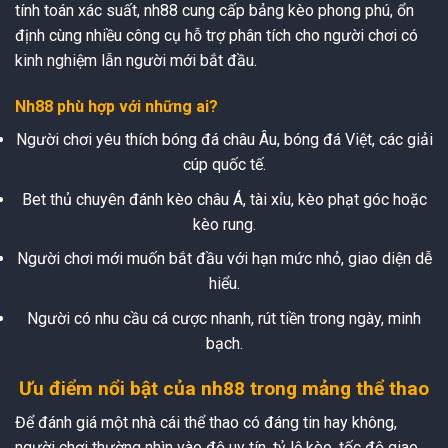
tính toán xác suất, nh88 cung cấp bảng kèo phong phú, ổn
định cùng nhiều công cụ hỗ trợ phân tích cho người chơi có
kinh nghiệm lẫn người mới bắt đầu.
Nh88 phù hợp với những ai?
Người chơi yêu thích bóng đá châu Âu, bóng đá Việt, các giải
cúp quốc tế.
Bet thủ chuyên đánh kèo châu Á, tài xỉu, kèo phạt góc hoặc
kèo rung.
Người chơi mới muốn bắt đầu với hạn mức nhỏ, giao diện dễ
hiểu.
Người có nhu cầu cá cược nhanh, rút tiền trong ngày, minh
bạch.
Ưu điểm nổi bật của nh88 trong mảng thể thao
Để đánh giá một nhà cái thể thao có đáng tin hay không,
người chơi thường nhìn vào độ uy tín, tỷ lệ kèo, tốc độ giao