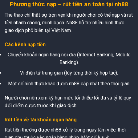
Phương thức nạp – rút tiền an toàn tại nh88
The thao chỉ thật sự trọn vẹn khi người chơi có thể nạp và rút
tiền nhanh chóng, minh bạch. Nh88 hỗ trợ nhiều hình thức
giao dịch phổ biến tại Việt Nam.
Các kênh nạp tiền
Chuyển khoản ngân hàng nội địa (Internet Banking, Mobile
Banking).
Ví điện tử trung gian (tùy từng thời kỳ hợp tác).
Một số hình thức khác được nh88 cập nhật theo thời gian.
Người chơi nên xem kỹ hạn mức tối thiểu/tối đa và tỷ lệ quy
đổi điểm cược trước khi giao dịch.
Rút tiền về tài khoản ngân hàng
Rút tiền thường được nh88 xử lý trong ngày làm việc, thời
gian phụ thuộc vào ngân hàng nhận. Một số lưu ý: