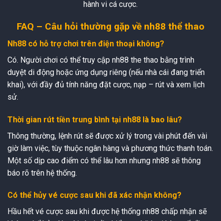
hành vi cá cược.
FAQ – Câu hỏi thường gặp về nh88 thể thao
Nh88 có hỗ trợ chơi trên điện thoại không?
Có. Người chơi có thể truy cập nh88 the thao bằng trình
duyệt di động hoặc ứng dụng riêng (nếu nhà cái đang triển
khai), với đầy đủ tính năng đặt cược, nạp – rút và xem lịch
sử.
Thời gian rút tiền trung bình tại nh88 là bao lâu?
Thông thường, lệnh rút sẽ được xử lý trong vài phút đến vài
giờ làm việc, tùy thuộc ngân hàng và phương thức thanh toán.
Một số dịp cao điểm có thể lâu hơn nhưng nh88 sẽ thông
báo rõ trên hệ thống.
Có thể hủy vé cược sau khi đã xác nhận không?
Hầu hết vé cược sau khi được hệ thống nh88 chấp nhận sẽ