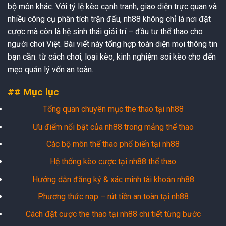
bộ môn khác. Với tỷ lệ kèo cạnh tranh, giao diện trực quan và
nhiều công cụ phân tích trận đấu, nh88 không chỉ là nơi đặt
cược mà còn là hệ sinh thái giải trí – đầu tư thể thao cho
người chơi Việt. Bài viết này tổng hợp toàn diện mọi thông tin
bạn cần: từ cách chơi, loại kèo, kinh nghiệm soi kèo cho đến
mẹo quản lý vốn an toàn.
## Mục lục
Tổng quan chuyên mục the thao tại nh88
Ưu điểm nổi bật của nh88 trong mảng thể thao
Các bộ môn thể thao phổ biến tại nh88
Hệ thống kèo cược tại nh88 thể thao
Hướng dẫn đăng ký & xác minh tài khoản nh88
Phương thức nạp – rút tiền an toàn tại nh88
Cách đặt cược the thao tại nh88 chi tiết từng bước