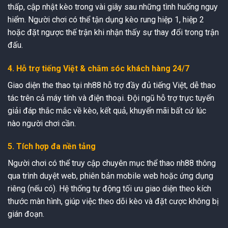
thấp, cập nhật kèo trong vài giây sau những tình huống nguy
hiểm. Người chơi có thể tận dụng kèo rung hiệp 1, hiệp 2
hoặc đặt ngược thế trận khi nhận thấy sự thay đổi trong trận
đấu.
4. Hỗ trợ tiếng Việt & chăm sóc khách hàng 24/7
Giao diện the thao tại nh88 hỗ trợ đầy đủ tiếng Việt, dễ thao
tác trên cả máy tính và điện thoại. Đội ngũ hỗ trợ trực tuyến
giải đáp thắc mắc về kèo, kết quả, khuyến mãi bất cứ lúc
nào người chơi cần.
5. Tích hợp đa nền tảng
Người chơi có thể truy cập chuyên mục thể thao nh88 thông
qua trình duyệt web, phiên bản mobile web hoặc ứng dụng
riêng (nếu có). Hệ thống tự động tối ưu giao diện theo kích
thước màn hình, giúp việc theo dõi kèo và đặt cược không bị
gián đoạn.