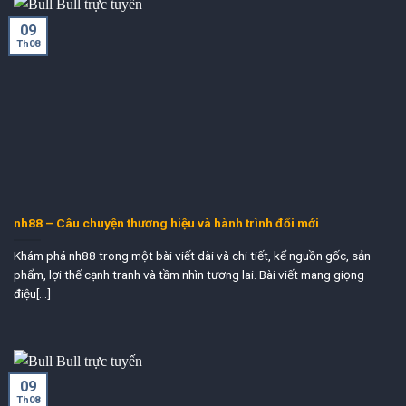
09
Th08
nh88 – Câu chuyện thương hiệu và hành trình đổi mới
Khám phá nh88 trong một bài viết dài và chi tiết, kể nguồn gốc, sản
phẩm, lợi thế cạnh tranh và tầm nhìn tương lai. Bài viết mang giọng
điệu[...]
09
Th08